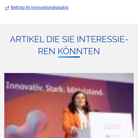
Beitrag im Innovationskatalog
AR­TI­KEL DIE SIE IN­TER­ES­SIE­
REN KÖNN­TEN