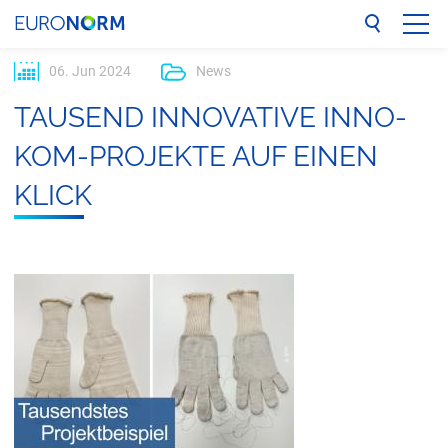
06. Jun 2024
UNTERNEHMEN
TAU­SEND IN­NO­VA­TI­VE INNO-​
LEISTUNGEN
KOM-PROJEKTE AUF EINEN
KLICK
REFERENZEN
NETZWERK
BLOG
KONTAKT