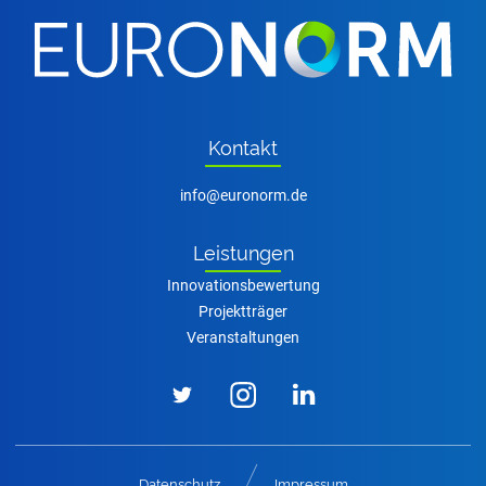
Kon­takt
nf
r
n
rm
d
Leis­tun­gen
Innovationsbewertung
Projektträger
Veranstaltungen
Datenschutz
Impressum