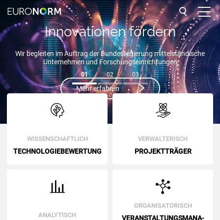
Innovationen fördern
UNTERNEHMEN
Wir begleiten im Auftrag der Bundesregierung mittelständische
Unternehmen und Forschungseinrichtungen
LEISTUNGEN
1
2
3
Mehr erfahren
REFERENZEN
NETZWERK
Wir analysieren Ihre Innovationen, damit Sie sicher in Ihre
Zukunft investieren können.
WIS­SEN­SCHAFT­LICH
VER­WAL­TE­RISCH
BLOG
TECH­NO­LO­GIE­BE­WER­TUNG
PRO­JEKT­TRÄ­GER
mehr erfahren
KONTAKT
OR­GA­NI­SA­TO­RISCH
ANA­LY­TISCH
VERAN­STAL­TUNGS­MANA­