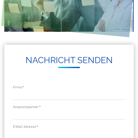
NACH­RICHT SEN­DEN
Firma
*
Ansprechpartner
*
E-Mail Adresse
*