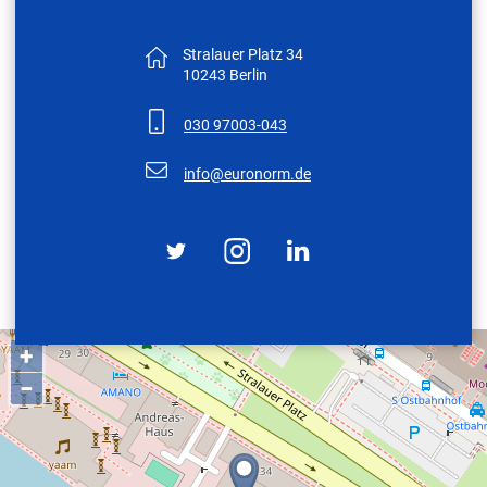
Stralauer Platz 34
10243 Berlin
030 97003-043
nf
r
n
rm
d
+
−