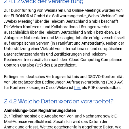
2.4.1 Zweck der Ver­ar­bei­tung
Zur Durchführung von Webinaren und Online-Meetings wurden von
der EURONORM GmbH die Softwareangebote „Webex Webinar“ und
„Webex Meeting“ über die Telekom Deutschland GmbH beschafft.
Die Webex Konferenz- und Kollaborations-Lösungen werden
ausschließlich über die Telekom Deutschland GmbH betrieben. Die
Ablage der Nutzerdaten und Messaging-Inhalte erfolgt verschlüsselt
auf europäischen Servern (in Frankfurt und Amsterdam). Neben der
Unterstützung einer Vielzahl von internationalen und europäischen
Datenschutzstandards und Zertifizierungen sind Telekom-
Rechenzentren zusätzlich nach dem Cloud Computing Compliance
Controls Catalog (C5) des BSI zertifiziert.
Es liegen ein deutsches Vertragsverhältnis und DSGVO-Konformität
vor. Die ergänzenden Bedingungen Auftragsverarbeitung (ErgB-AV)
für Konferenzlösungen Cisco Webex ist
hier
als PDF downloadbar.
2.4.2 Wel­che Daten wer­den ver­ar­bei­tet?
Anmeldungs- bzw. Registrierungsdaten
Zur Teilnahme sind die Angabe von Vor- und Nachname sowie E-
Mail-Adresse verpflichtend. Zusätzlich wird das Datum der
Anmeldung erfasst. Weitere gegebenenfalls abgefragte Daten, wie