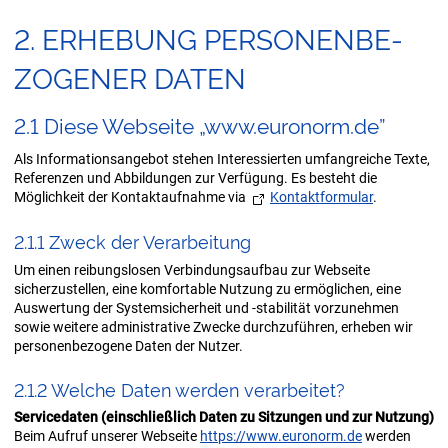
2. ER­HE­BUNG PER­SO­NEN­BE­
ZO­GE­NER DATEN
2.1 Diese Web­sei­te „www.eu­ro­norm.de”
Als Informationsangebot stehen Interessierten umfangreiche Texte,
Referenzen und Abbildungen zur Verfügung. Es besteht die
Möglichkeit der Kontaktaufnahme via
Kontaktformular
.
2.1.1 Zweck der Ver­ar­bei­tung
Um einen reibungslosen Verbindungsaufbau zur Webseite
sicherzustellen, eine komfortable Nutzung zu ermöglichen, eine
Auswertung der Systemsicherheit und -stabilität vorzunehmen
sowie weitere administrative Zwecke durchzuführen, erheben wir
personenbezogene Daten der Nutzer.
2.1.2 Wel­che Daten wer­den ver­ar­bei­tet?
Servicedaten (einschließlich Daten zu Sitzungen und zur Nutzung)
Beim Aufruf unserer Webseite
https://www.euronorm.de
werden