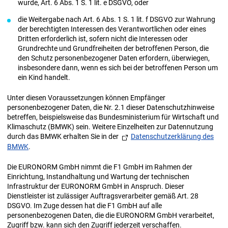
wurde, Art. 6 Abs. 1 S. 1 lit. e DSGVO, oder
die Weitergabe nach Art. 6 Abs. 1 S. 1 lit. f DSGVO zur Wahrung
der berechtigten Interessen des Verantwortlichen oder eines
Dritten erforderlich ist, sofern nicht die Interessen oder
Grundrechte und Grundfreiheiten der betroffenen Person, die
den Schutz personenbezogener Daten erfordern, überwiegen,
insbesondere dann, wenn es sich bei der betroffenen Person um
ein Kind handelt.
Unter diesen Voraussetzungen können Empfänger
personenbezogener Daten, die Nr. 2.1 dieser Datenschutzhinweise
betreffen, beispielsweise das Bundesministerium für Wirtschaft und
Klimaschutz (BMWK) sein. Weitere Einzelheiten zur Datennutzung
durch das BMWK erhalten Sie in der
Datenschutzerklärung des
BMWK
.
Die EURONORM GmbH nimmt die F1 GmbH im Rahmen der
Einrichtung, Instandhaltung und Wartung der technischen
Infrastruktur der EURONORM GmbH in Anspruch. Dieser
Dienstleister ist zulässiger Auftragsverarbeiter gemäß Art. 28
DSGVO. Im Zuge dessen hat die F1 GmbH auf alle
personenbezogenen Daten, die die EURONORM GmbH verarbeitet,
Zugriff bzw. kann sich den Zugriff jederzeit verschaffen.