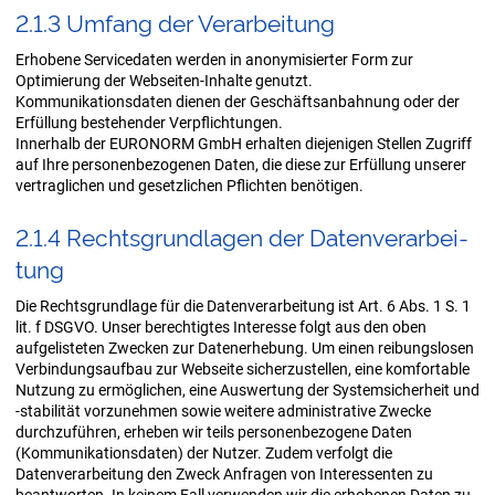
2.1.3 Um­fang der Ver­ar­bei­tung
Erhobene Servicedaten werden in anonymisierter Form zur
Optimierung der Webseiten-Inhalte genutzt.
Kommunikationsdaten dienen der Geschäftsanbahnung oder der
Erfüllung bestehender Verpflichtungen.
Innerhalb der EURONORM GmbH erhalten diejenigen Stellen Zugriff
auf Ihre personenbezogenen Daten, die diese zur Erfüllung unserer
vertraglichen und gesetzlichen Pflichten benötigen.
2.1.4 Rechts­grund­la­gen der Da­ten­ver­ar­bei­
tung
Die Rechtsgrundlage für die Datenverarbeitung ist Art. 6 Abs. 1 S. 1
lit. f DSGVO. Unser berechtigtes Interesse folgt aus den oben
aufgelisteten Zwecken zur Datenerhebung. Um einen reibungslosen
Verbindungsaufbau zur Webseite sicherzustellen, eine komfortable
Nutzung zu ermöglichen, eine Auswertung der Systemsicherheit und
-stabilität vorzunehmen sowie weitere administrative Zwecke
durchzuführen, erheben wir teils personenbezogene Daten
(Kommunikationsdaten) der Nutzer. Zudem verfolgt die
Datenverarbeitung den Zweck Anfragen von Interessenten zu