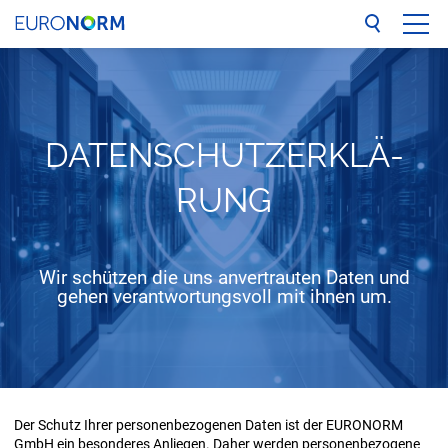
UNTERNEHMEN
LEISTUNGEN
DA­TEN­SCHUTZ­ER­KLÄ­
RUNG
REFERENZEN
NETZWERK
Wir schützen die uns anvertrauten Daten und
gehen verantwortungsvoll mit ihnen um.
BLOG
KONTAKT
Der Schutz Ihrer personenbezogenen Daten ist der EURONORM
GmbH ein besonderes Anliegen. Daher werden personenbezogene