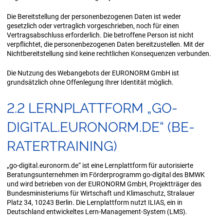
Die Bereitstellung der personenbezogenen Daten ist weder
gesetzlich oder vertraglich vorgeschrieben, noch für einen
Vertragsabschluss erforderlich. Die betroffene Person ist nicht
verpflichtet, die personenbezogenen Daten bereitzustellen. Mit der
Nichtbereitstellung sind keine rechtlichen Konsequenzen verbunden.
Die Nutzung des Webangebots der EURONORM GmbH ist
grundsätzlich ohne Offenlegung Ihrer Identität möglich.
2.2 LERN­PLATT­FORM „GO-​
DIGITAL.EU­RO­NORM.DE“ (BE­
RA­TER­TRAI­NING)
„go-digital.euronorm.de“ ist eine Lernplattform für autorisierte
Beratungsunternehmen im Förderprogramm go-digital des BMWK
und wird betrieben von der EURONORM GmbH, Projektträger des
Bundesministeriums für Wirtschaft und Klimaschutz, Stralauer
Platz 34, 10243 Berlin. Die Lernplattform nutzt ILIAS, ein in
Deutschland entwickeltes Lern-Management-System (LMS).