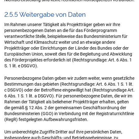
2.5.5 Wei­ter­ga­be von Daten
Im Rahmen unserer Tätigkeit als Projektträger geben wir Ihre
personenbezogenen Daten an die für das Förderprogramm
verantwortliche Stelle, beispielsweise das Bundesministerium für
Wirtschaft und Klimaschutz weiter und an etwaige andere
Projektträger oder Einrichtungen der Länder des Bundes oder der
Europäischen Union, soweit dies für die Begleitung und Abwicklung
des Förderprojektes erforderlich ist (Rechtsgrundlage: Art. 6 Abs. 1
S. 1 lit. e DSGVO).
Personenbezogene Daten geben wir zudem weiter, wenn gesetzliche
Bestimmungen das gebieten (Rechtsgrundlage: Art. 6 Abs. 1 S. 1 lit.
c DSGVO) oder der Betroffene eingewilligt hat (Rechtsgrundlage Art.
6 Abs. 1 S. 1 lit. a DSGVO). Für personenbezogene Daten, die wir im
Rahmen der Tätigkeit als beliehener Projektträger erhalten, gelten
die gemäß § 12 Abs. 2 der gemeinsamen Geschäftsordnung der
Bundesministerien (GGO) in Verbindung mit der Registraturrichtlinie
(RegR) festgelegten Aufbewahrungsfristen.
Um unberechtigte Zugriffe Dritter auf Ihre persönlichen Daten,
insbesondere auch Geschäfts- und Betriebsgeheimnisse, zu