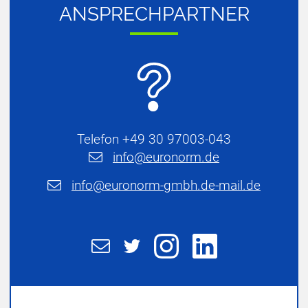
AN­SPRECH­PART­NER
Telefon +49 30 97003-043
nf
r
n
rm
d
nf
r
n
rm-gmbh
d
-m
l
d