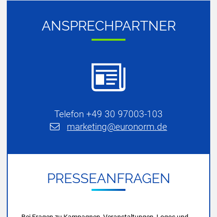
AN­SPRECH­PART­NER
Telefon +49 30 97003-103
m
rk
t
ng
r
n
rm
d
PRES­SE­AN­FRA­GEN
Bei Fragen zu Kampagnen, Veranstaltungen, Logos und