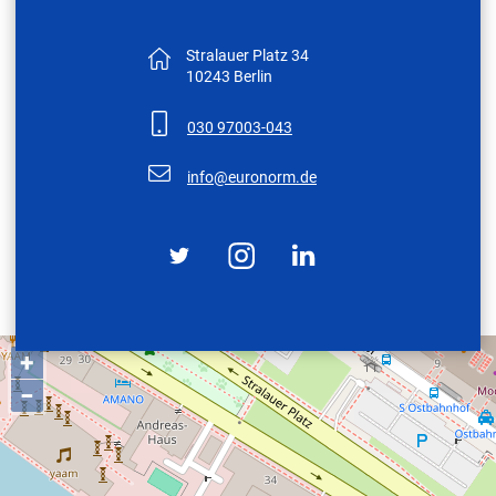
Stralauer Platz 34
10243 Berlin
030 97003-043
nf
r
n
rm
d
+
−