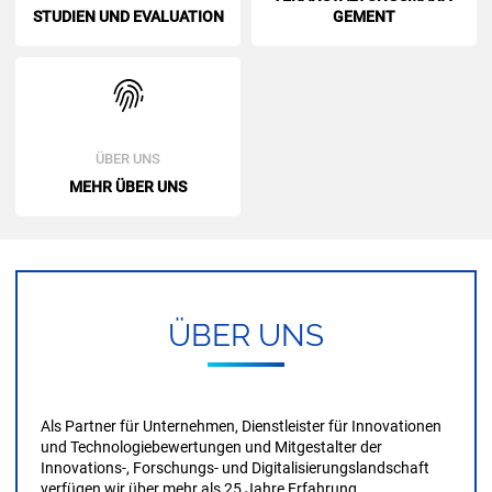
WIS­SEN­SCHAFT­LICH
VER­WAL­TE­RISCH
TECH­NO­LO­GIE­BE­WER­TUNG
PRO­JEKT­TRÄ­GER
OR­GA­NI­SA­TO­RISCH
ANA­LY­TISCH
VERAN­STAL­TUNGS­MANA­
STU­DI­EN UND EVA­LUA­TI­ON
GE­MENT
ÜBER UNS