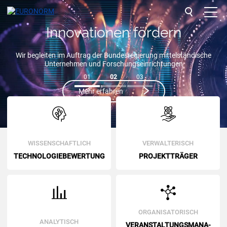
UNTERNEHMEN
LEISTUNGEN
REFERENZEN
NETZWERK
Wir analysieren Ihre Innovationen, damit Sie sicher in Ihre
Zukunft investieren können.
BLOG
mehr erfahren
KONTAKT
1
2
3