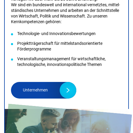
MEHR ÜBER UNS
ÜBER UNS
Als Partner für Unternehmen, Dienstleister für Innovationen
und Technologie­bewertungen und Mitgestalter der
Innovations-, Forschungs- und Digitalisierungs­landschaft
verfügen wir über mehr als 25 Jahre Erfahrung.
Wir sind ein bundes­weit und international vernetztes, mittel­
ständisches Unternehmen und arbeiten an der Schnitt­stelle
von Wirtschaft, Politik und Wissen­schaft. Zu unseren
Kernkompetenzen gehören:
Technologie- und Innovationsbewertungen
Projektträgerschaft für mittelstandsorientierte