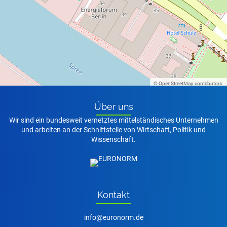
nf
r
n
rm
d
+
−