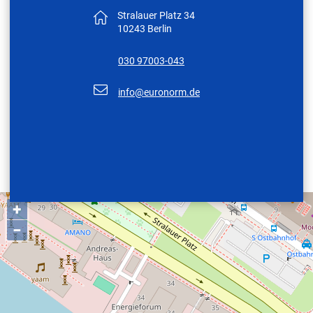
Stralauer Platz 34
10243 Berlin
030 97003-043
nf
r
n
rm
d
+
−