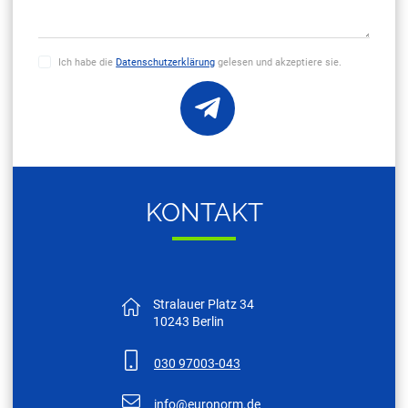
Ich habe die
Datenschutzerklärung
gelesen und akzeptiere sie.
KON­TAKT
Stralauer Platz 34
10243 Berlin
030 97003-043
nf
r
n
rm
d