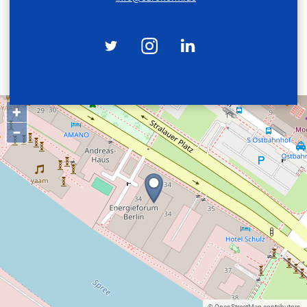
+
−
©
OpenStreetMap
contributors.