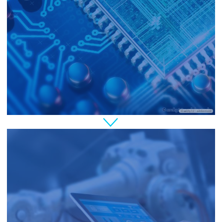
© archy13 – adobestock