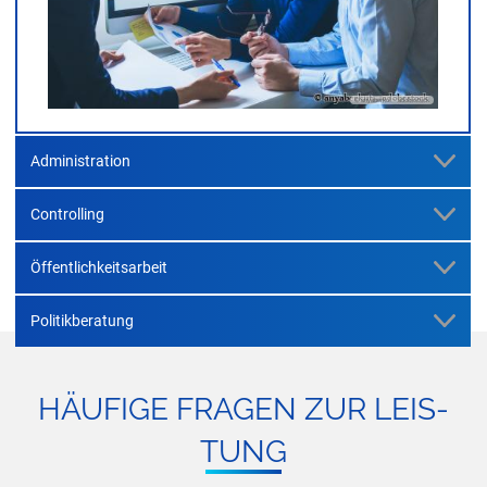
© anyaberkut – adobestock
Administration
Controlling
Öffentlichkeitsarbeit
Politikberatung
HÄU­FI­GE FRA­GEN ZUR LEIS­
TUNG