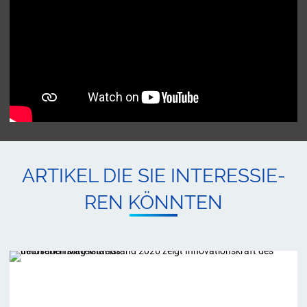
AR­TI­KEL DIE SIE IN­TER­ES­SIE­
REN KÖNN­TEN