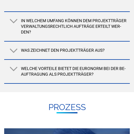
IN WEL­CHEM UM­FANG KÖN­NEN DEM PRO­JEKT­TRÄ­GER
VER­WAL­TUNGS­RECHT­LICH AUF­TRÄ­GE ER­TEILT WER­
DEN?
WAS ZEICH­NET DEN PRO­JEKT­TRÄ­GER AUS?
WEL­CHE VOR­TEI­LE BIE­TET DIE EU­RO­NORM BEI DER BE­
AUF­TRA­GUNG ALS PRO­JEKT­TRÄ­GER?
PRO­ZESS