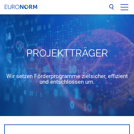
UNTERNEHMEN
LEISTUNGEN
PRO­JEKT­TRÄ­GER
Technologiebewertung
Projektträger
Studien und Evaluation
Wir setzen Förderprogramme zielsicher, effizient
und entschlossen um.
Veranstaltungsmanagement
REFERENZEN
NETZWERK
BLOG